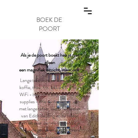
BOEK DE
POORT
Als je de poort boekt heb je niet
alleen
een magnifiek uitzicht, maar ook:
Lange tafels om aan te werken -
koffie, thee, fris, lekkers & fruit -
WiFi - beamer - inspirerende art
supplies - drie verdiepingen, één
met lange tafels, één is het atelier
van Edith de Jong en de zolder
kijkt uit over de hele stad en zit je
onder de gewelven van de torens
van de poort.