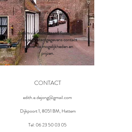
Wie ver kan kijken kan ver
denken!
Neem via onderstaand formulier
of onze contactgegevens contact
op over de mogelijkheden en
prijzen.
CONTACT
edith.e.dejong@gmail.com
Dijkpoort 1, 8051 BM, Hattem
Tel:
06 23 50 03 05