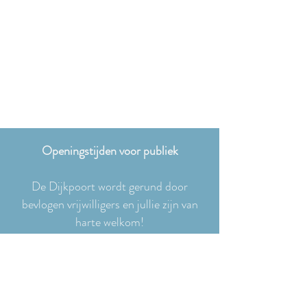
Openingstijden voor publiek
De Dijkpoort wordt gerund door
bevlogen vrijwilligers en jullie zijn van
harte welkom!
Wij proberen in het seizoen van mei tot
half december
elke zaterdagmiddag
open te zijn
voor jullie,
maar zijn ook maar mensen en soms